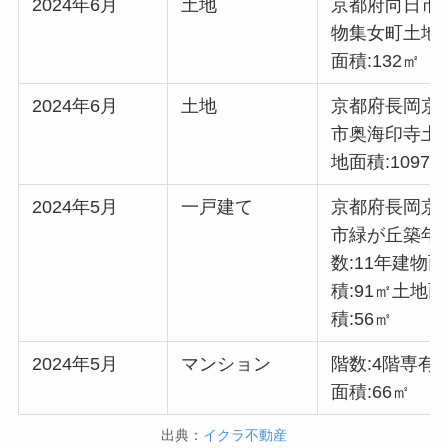
2024年6月
土地
京都府向日市
物集女町土地
面積:132㎡
2024年6月
土地
京都府長岡京
市奥海印寺土
地面積:1097
2024年5月
一戸建て
京都府長岡京
市緑が丘築年
数:11年建物面
積:91㎡土地面
積:56㎡
2024年5月
マンション
階数:4階専有
面積:66㎡
出典：
イクラ不動産