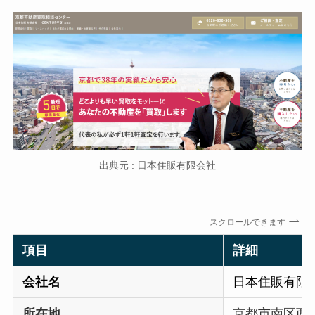
出典元 : 日本住販有限会社
スクロールできます
項目
詳細
会社名
日本住販有限
所在地
京都市南区西九