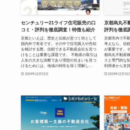
センチュリー21ライフ住宅販売の口
京都烏丸不
コミ・評判を徹底調査！特徴も紹介
評判を徹底
京都といえば、歴史と伝統が息づく街として
京都市内で不
国内外で有名です。その中で住宅購入や売却
考えなら、信
を検討する際、信頼できる不動産会社を見つ
が重要です。
けることは重要な課題です。 不動産の取引は
都烏丸不動産
人生の大きな決断であり理想の住まいを見つ
スと専門的な
けるためには、地域の特性を深く理解し...
利用者から支持
2024年12月31日
2024年12月31
京都不動産会社一覧