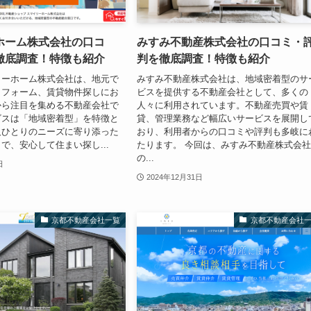
ホーム株式会社の口コ
みすみ不動産株式会社の口コミ・
徹底調査！特徴も紹介
判を徹底調査！特徴も紹介
リーホーム株式会社は、地元で
みすみ不動産株式会社は、地域密着型のサ
リフォーム、賃貸物件探しにお
ビスを提供する不動産会社として、多くの
から注目を集める不動産会社で
人々に利用されています。不動産売買や賃
ビスは「地域密着型」を特徴と
貸、管理業務など幅広いサービスを展開し
人ひとりのニーズに寄り添った
おり、利用者からの口コミや評判も多岐に
で、安心して住まい探し...
たります。 今回は、みすみ不動産株式会
の...
日
2024年12月31日
京都不動産会社一覧
京都不動産会社