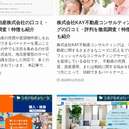
動産株式会社の口コミ・
株式会社KAY不動産コンサルティ
調査！特徴も紹介
グの口コミ・評判を徹底調査！特
も紹介
動産の売買や賃貸物件探しをお
頼できるパートナーを選ぶこと
株式会社KAY不動産コンサルティングは、
その中でも注目を集めるのが京
動産に関するさまざまなニーズに応えるプ
株式会社。地元密着型のサービ
フェッショナルなコンサルティングサービ
知識を活かした対応で、多くの
を提供している会社です。 不動産の売買
されています。 本記事で...
貸、資産運用、または相続に関する悩みを
つ方にとって、信頼できるパートナーと...
日
2024年12月31日
京都不動産会社一覧
京都不動産会社